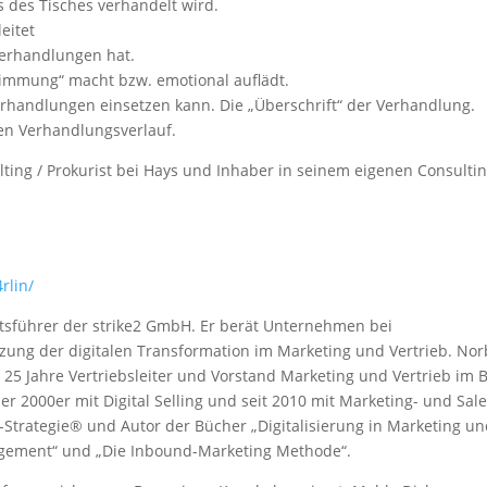
des Tisches verhandelt wird.
eitet
Verhandlungen hat.
immung“ macht bzw. emotional auflädt.
rhandlungen einsetzen kann. Die „Überschrift“ der Verhandlung.
en Verhandlungsverlauf.
lting / Prokurist bei Hays und Inhaber in seinem eigenen Consultin
rlin/
tsführer der strike2 GmbH. Er berät Unternehmen bei
zung der digitalen Transformation im Marketing und Vertrieb. Nor
r 25 Jahre Vertriebsleiter und Vorstand Marketing und Vertrieb im 
der 2000er mit Digital Selling und seit 2010 mit Marketing- und Sale
h-Strategie® und Autor der Bücher „Digitalisierung in Marketing u
agement“ und „Die Inbound-Marketing Methode“.