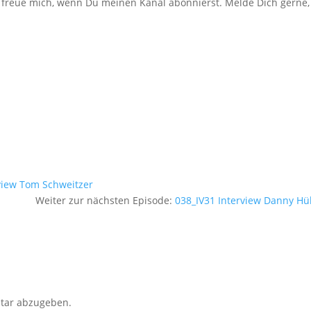
 freue mich, wenn Du meinen Kanal abonnierst. Melde Dich gerne,
view Tom Schweitzer
Weiter zur nächsten Episode:
038_IV31 Interview Danny Hu
tar abzugeben.