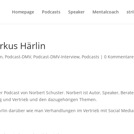
Homepage
Podcasts
Speaker
Mentalcoach
str
kus Härlin
in
,
Podcast-DMV
,
Podcast-DMV-Interview
,
Podcasts
|
0 Kommentare
er Podcast von Norbert Schuster. Norbert ist Autor, Speaker, Berate
ting und Vertrieb und den dazugehörigen Themen.
ärlin darüber wie man Verhandlungen im Vertrieb mit Social Media