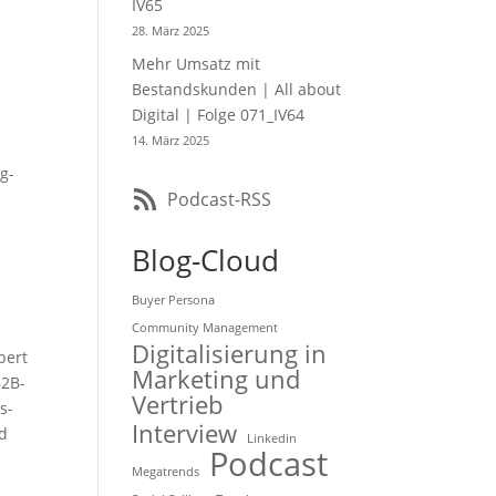
IV65
28. März 2025
Mehr Umsatz mit
Bestandskunden | All about
Digital | Folge 071_IV64
14. März 2025
g-
Podcast-RSS
Blog-Cloud
Buyer Persona
Community Management
Digitalisierung in
bert
Marketing und
B2B-
Vertrieb
s-
Interview
nd
Linkedin
Podcast
Megatrends